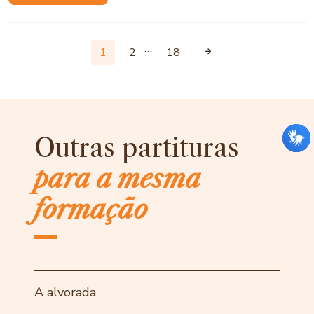
…
1
2
18
Outras partituras
para a mesma
formação
A alvorada