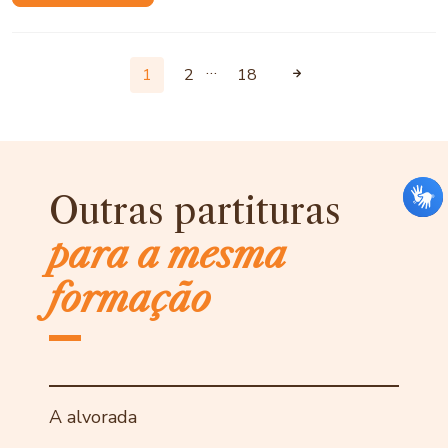
…
1
2
18
Outras partituras
para a mesma
formação
A alvorada