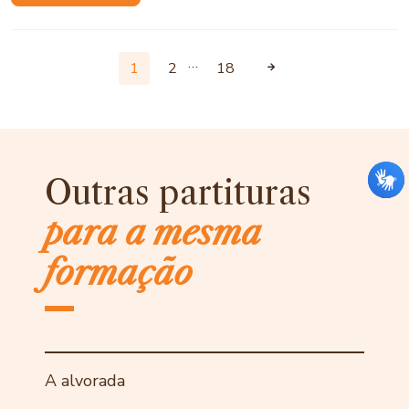
…
1
2
18
Outras partituras
para a mesma
formação
A alvorada