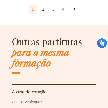
1
2
3
4
Outras partituras
para a mesma
formação
A casa do coração
Glauco Velásquez