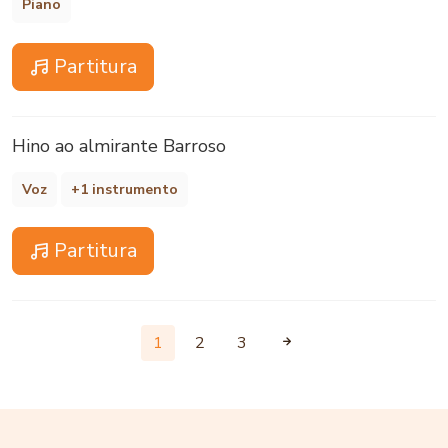
Piano
Partitura
Hino ao almirante Barroso
Voz
+1 instrumento
Partitura
1
2
3