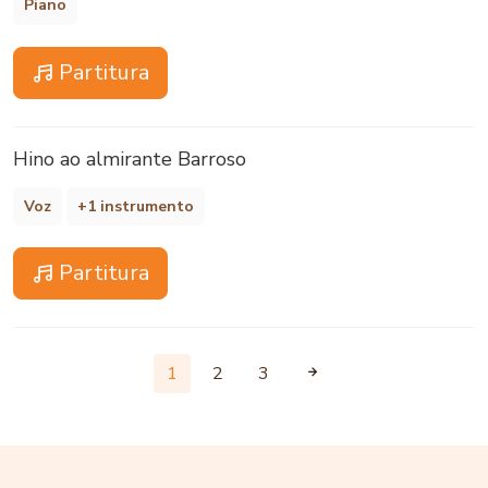
Piano
Partitura
Hino ao almirante Barroso
Voz
+1 instrumento
Partitura
1
2
3