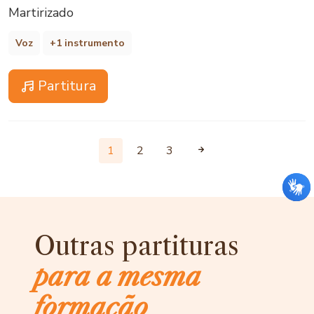
Martirizado
Voz
+1 instrumento
Partitura
1
2
3
Outras partituras
para a mesma
formação