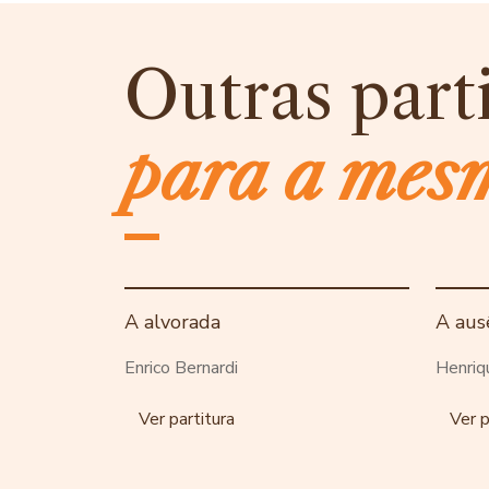
Outras part
para a mes
A alvorada
A aus
Enrico Bernardi
Henriq
Ver partitura
Ver p