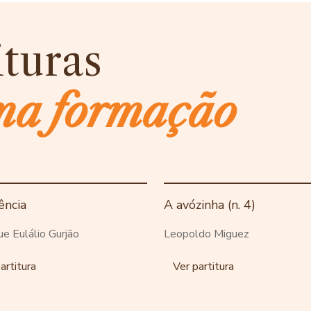
ituras
ma formação
ência
A avózinha (n. 4)
ue Eulálio Gurjão
Leopoldo Miguez
artitura
Ver partitura