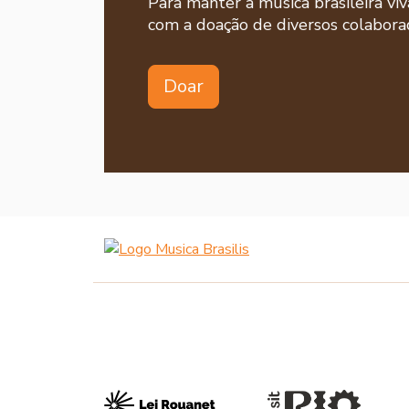
Para manter a música brasileira viv
com a doação de diversos colaborad
Doar