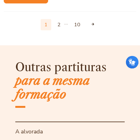
…
1
2
10
Outras partituras
para a mesma
formação
A alvorada