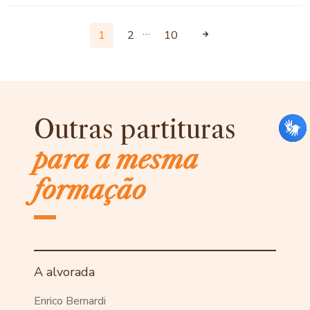
…
1
2
10
Outras partituras
para a mesma
formação
A alvorada
Enrico Bernardi