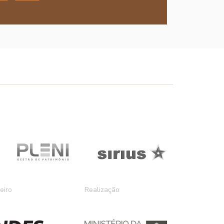
eiro
Realização