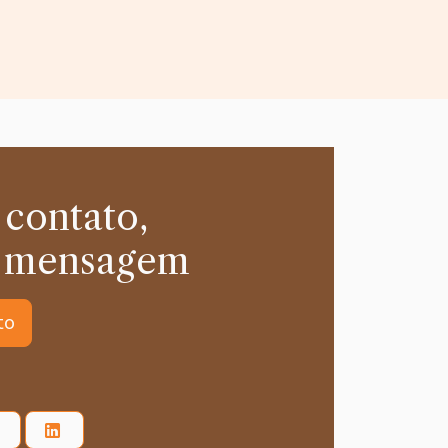
 contato,
 mensagem
to