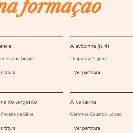
ma formação
ência
A avózinha (n. 4)
ue Eulálio Gurjão
Leopoldo Miguez
artitura
Ver partitura
ana do sargento
A bailarina
o Pereira da Silva
Germano Eduardo Lopes
artitura
Ver partitura