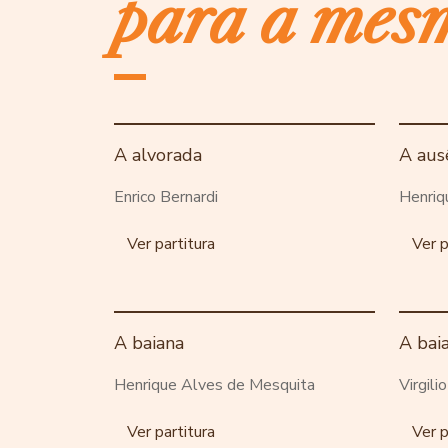
para a mes
A alvorada
A aus
Enrico Bernardi
Henriq
Ver partitura
Ver p
A baiana
A bai
Henrique Alves de Mesquita
Virgili
Ver partitura
Ver p