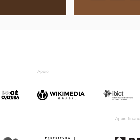
Apoio
Apoio financ