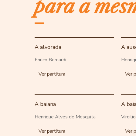
para a mes
A alvorada
A aus
Enrico Bernardi
Henriq
Ver partitura
Ver p
A baiana
A bai
Henrique Alves de Mesquita
Virgili
Ver partitura
Ver p