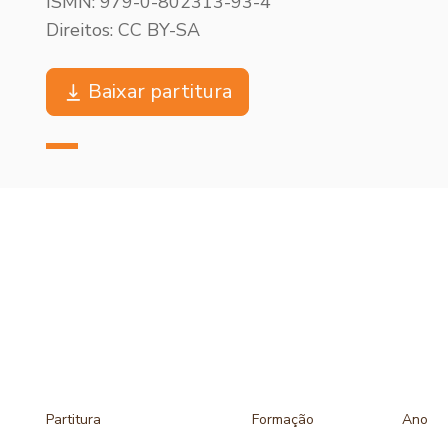
ISMN: 979-0-802313-93-4
Direitos: CC BY-SA
Baixar partitura
Partitura
Formação
Ano