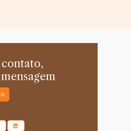
 contato,
 mensagem
to