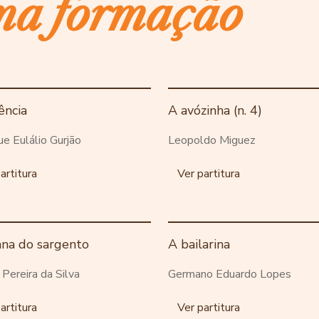
ma formação
ência
A avózinha (n. 4)
ue Eulálio Gurjão
Leopoldo Miguez
artitura
Ver partitura
ana do sargento
A bailarina
o Pereira da Silva
Germano Eduardo Lopes
artitura
Ver partitura