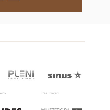
eiro
Realização