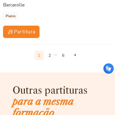
Barcarolle
Piano
Partitura
…
1
2
6
Outras partituras
para a mesma
formação