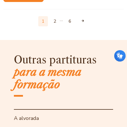
…
1
2
6
Outras partituras
para a mesma
formação
A alvorada