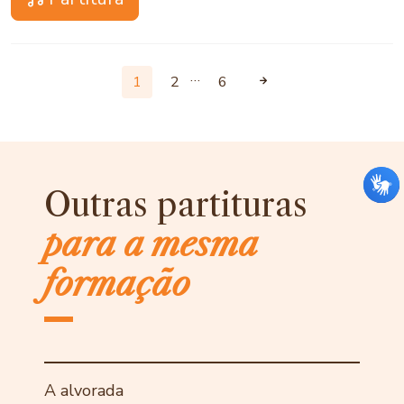
…
1
2
6
Outras partituras
para a mesma
formação
A alvorada