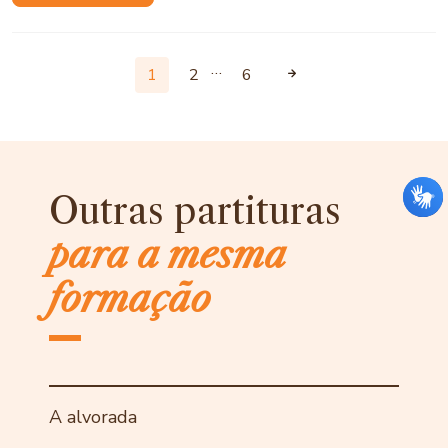
…
1
2
6
Outras partituras
para a mesma
formação
A alvorada