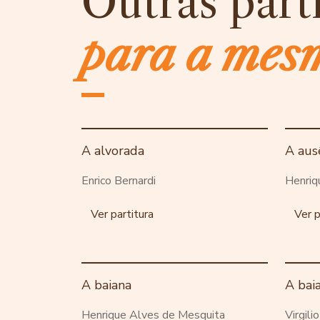
Outras part
para a mes
A alvorada
A aus
Enrico Bernardi
Henriq
Ver partitura
Ver p
A baiana
A bai
Henrique Alves de Mesquita
Virgili