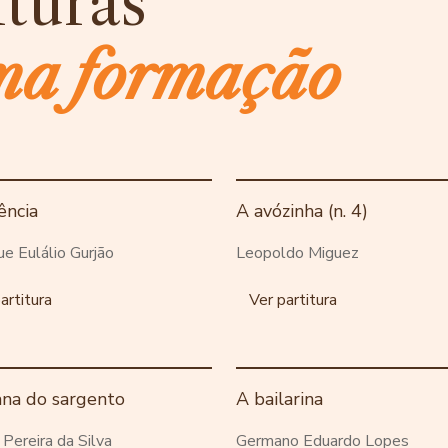
ituras
ma formação
ência
A avózinha (n. 4)
ue Eulálio Gurjão
Leopoldo Miguez
artitura
Ver partitura
ana do sargento
A bailarina
o Pereira da Silva
Germano Eduardo Lopes