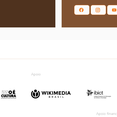
Apoio
Apoio financ