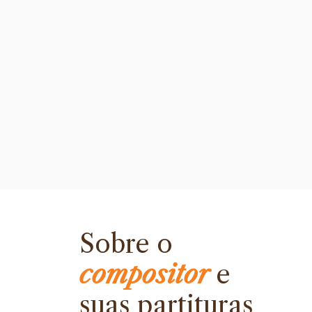
Sobre o
compositor
e
suas partituras