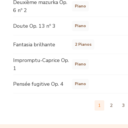
Deuxième mazurka Op.
Piano
6 nº 2
Doute Op. 13 nº 3
Piano
Fantasia brilhante
2 Pianos
Impromptu-Caprice Op.
Piano
1
Pensée fugitive Op. 4
Piano
1
2
3