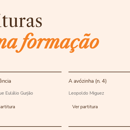
ituras
ma formação
ência
A avózinha (n. 4)
ue Eulálio Gurjão
Leopoldo Miguez
artitura
Ver partitura