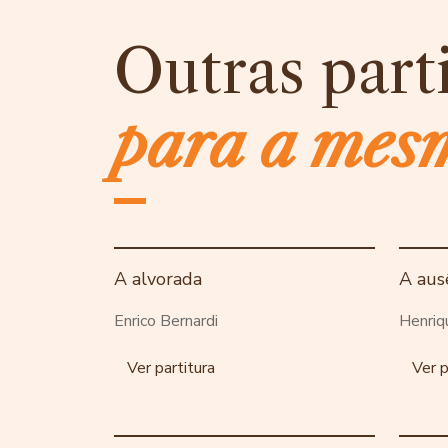
Outras part
para a mes
A alvorada
A aus
Enrico Bernardi
Henriq
Ver partitura
Ver p