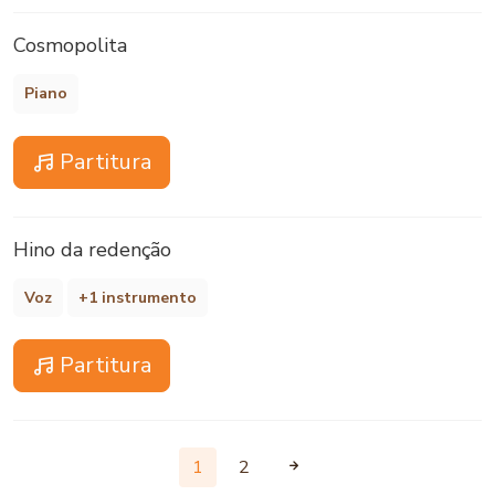
Cosmopolita
Piano
Partitura
Hino da redenção
Voz
+1 instrumento
Partitura
1
2