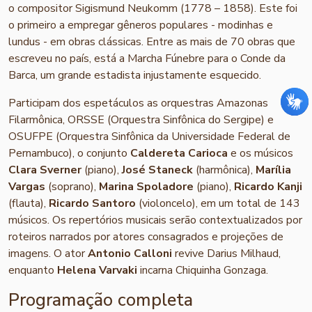
o compositor Sigismund Neukomm (1778 – 1858). Este foi
o primeiro a empregar gêneros populares - modinhas e
lundus - em obras clássicas. Entre as mais de 70 obras que
escreveu no país, está a Marcha Fúnebre para o Conde da
Barca, um grande estadista injustamente esquecido.
Participam dos espetáculos as orquestras Amazonas
Filarmônica, ORSSE (Orquestra Sinfônica do Sergipe) e
OSUFPE (Orquestra Sinfônica da Universidade Federal de
Pernambuco), o conjunto
Caldereta Carioca
e os músicos
Clara Sverner
(piano),
José Staneck
(harmônica),
Marília
Vargas
(soprano),
Marina Spoladore
(piano),
Ricardo Kanji
(flauta),
Ricardo Santoro
(violoncelo), em um total de 143
músicos. Os repertórios musicais serão contextualizados por
roteiros narrados por atores consagrados e projeções de
imagens. O ator
Antonio Calloni
revive Darius Milhaud,
enquanto
Helena Varvaki
incarna Chiquinha Gonzaga.
Programação completa