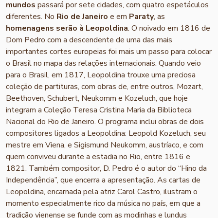
mundos
passará por sete cidades, com quatro espetáculos
diferentes. No
Rio de Janeiro
e em
Paraty
, as
homenagens serão à Leopoldina
. O noivado em 1816 de
Dom Pedro com a descendente de uma das mais
importantes cortes europeias foi mais um passo para colocar
o Brasil no mapa das relações internacionais. Quando veio
para o Brasil, em 1817, Leopoldina trouxe uma preciosa
coleção de partituras, com obras de, entre outros, Mozart,
Beethoven, Schubert, Neukomm e Kozeluch, que hoje
integram a Coleção Teresa Cristina Maria da Biblioteca
Nacional do Rio de Janeiro. O programa inclui obras de dois
compositores ligados a Leopoldina: Leopold Kozeluch, seu
mestre em Viena, e Sigismund Neukomm, austríaco, e com
quem conviveu durante a estadia no Rio, entre 1816 e
1821. Também compositor, D. Pedro é o autor do “Hino da
Independência”, que encerra a apresentação. As cartas de
Leopoldina, encarnada pela atriz Carol Castro, ilustram o
momento especialmente rico da música no país, em que a
tradição vienense se funde com as modinhas e lundus