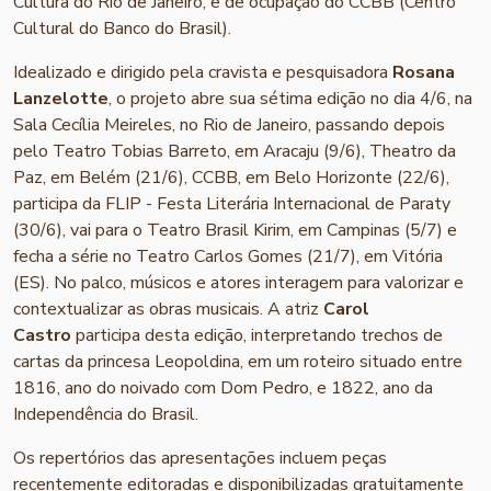
Cultura do Rio de Janeiro, e de ocupação do CCBB (Centro
Cultural do Banco do Brasil).
Idealizado e dirigido pela cravista e pesquisadora
Rosana
Lanzelotte
, o projeto abre sua sétima edição no dia 4/6, na
Sala Cecília Meireles, no Rio de Janeiro, passando depois
pelo Teatro Tobias Barreto, em Aracaju (9/6), Theatro da
Paz, em Belém (21/6), CCBB, em Belo Horizonte (22/6),
participa da FLIP - Festa Literária Internacional de Paraty
(30/6), vai para o Teatro Brasil Kirim, em Campinas (5/7) e
fecha a série no Teatro Carlos Gomes (21/7), em Vitória
(ES). No palco, músicos e atores interagem para valorizar e
contextualizar as obras musicais. A atriz
Carol
Castro
participa desta edição, interpretando trechos de
cartas da princesa Leopoldina, em um roteiro situado entre
1816, ano do noivado com Dom Pedro, e 1822, ano da
Independência do Brasil.
Os repertórios das apresentações incluem peças
recentemente editoradas e disponibilizadas gratuitamente