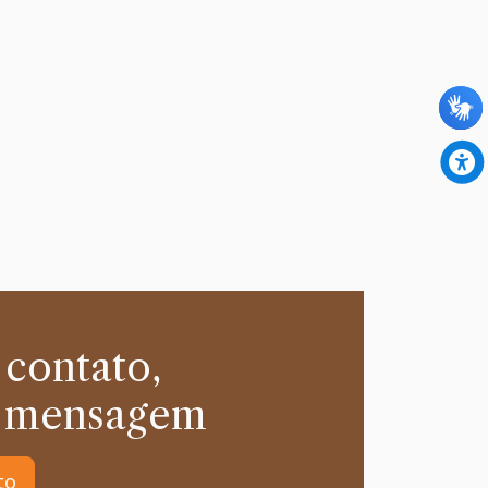
 contato,
 mensagem
to