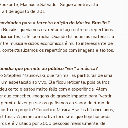
Horizonte, Manaus e Salvador. Segue a entrevista
em 24 de agosto de 201
novidades para a terceira edição do Musica Brasilis?
Brasilis, queríamos estreitar o laço entre os repertórios
 diamantes, café, borracha. Quando há riquezas materiais, a
entre música e ciclos econômicos é muito interessante de
ia, contextualizamos os repertórios com imagens e textos,
imidia que permite ao público “ver” a música?
lo Stephen Malinowski, que “anima” as partituras de uma
m um espetáculo ao vivo. Ele ficou reticente, pois outros
deu certo e estou muito feliz com a experiência. Além
er que concebeu imagens de grande impacto para “vestir”
permite fazer pulsar os grafismos ao sabor do ritmo do
sta do projeto? Concebi o Musica Brasilis há cinco anos,
ituras. A primeira iniciativa foi o site, que hoje hospeda
eiros e é visitado por 2000 pessoas mensalmente, de