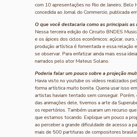
com 10 apresentações no Rio de Janeiro, Belo 
concedida ao Jornal do Commercio, publicada 
O que você destacaria como as principais as 
Nessa terceira edição do Circuito BNDES Musica 
e os ápices dos ciclos econômicos: açúcar, ouro,
produção artística é fomentada e essa relação 
se observar. Para enfatizar ainda mais essa ide
narrados pelo ator Mateus Solano.
Poderia falar um pouco sobre a projeção mult
Havia visto no youtube os vídeos realizados pe
forma artística muito bonita. Queria usar isso e
artistas haviam tentado sem conseguir. Porém, 
das animações dele, tivemos a arte da Superub
os repertórios. Também usaram um recurso que 
que estamos tocando. Explique um pouco a propo
ao perceber a grande dificuldade de acesso a part
mais de 500 partituras de compositores brasil