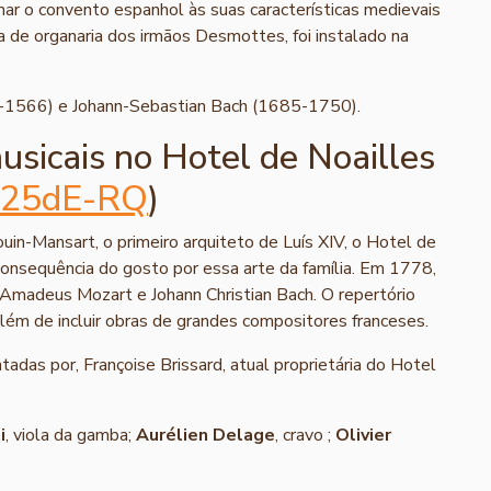
nar o convento espanhol às suas características medievais
na de organaria dos irmãos Desmottes, foi instalado na
-1566) e Johann-Sebastian Bach (1685-1750).
usicais no Hotel de Noailles
Kl25dE-RQ
)
in-Mansart, o primeiro arquiteto de Luís XIV, o Hotel de
 consequência do gosto por essa arte da família. Em 1778,
adeus Mozart e Johann Christian Bach. O repertório
lém de incluir obras de grandes compositores franceses.
adas por, Françoise Brissard, atual proprietária do Hotel
i
, viola da gamba;
Aurélien Delage
, cravo ;
Olivier