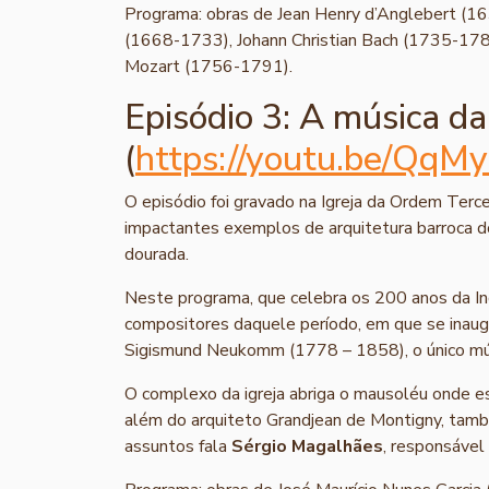
Programa: obras de Jean Henry d’Anglebert (16
(1668-1733), Johann Christian Bach (1735-178
Mozart (1756-1791).
Episódio 3: A música d
(
https://youtu.be/Qq
O episódio foi gravado na Igreja da Ordem Terc
impactantes exemplos de arquitetura barroca do
dourada.
Neste programa, que celebra os 200 anos da Ind
compositores daquele período, em que se inaugur
Sigismund Neukomm (1778 – 1858), o único músi
O complexo da igreja abriga o mausoléu onde es
além do arquiteto Grandjean de Montigny, tamb
assuntos fala
Sérgio Magalhães
, responsável