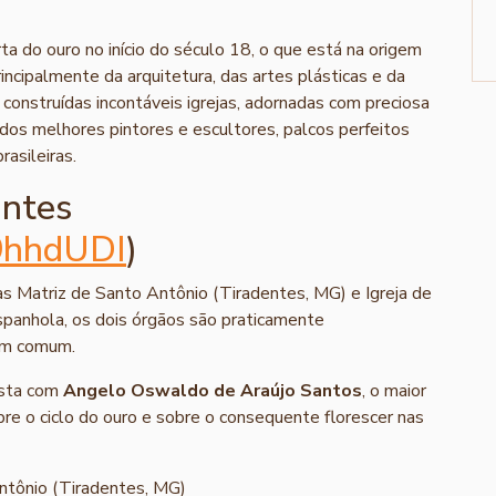
ta do ouro no início do século 18, o que está na origem
incipalmente da arquitetura, das artes plásticas e da
 construídas incontáveis igrejas, adornadas com preciosa
 dos melhores pintores e escultores, palcos perfeitos
asileiras.
antes
49hhdUDI
)
as Matriz de Santo Antônio (Tiradentes, MG) e Igreja de
espanhola, os dois órgãos são praticamente
em comum.
ista com
Angelo Oswaldo de Araújo Santos
, o maior
bre o ciclo do ouro e sobre o consequente florescer nas
Antônio (Tiradentes, MG)