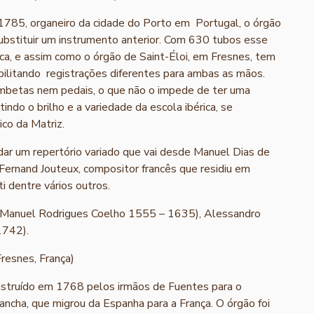
85, organeiro da cidade do Porto em Portugal, o órgão
bstituir um instrumento anterior. Com 630 tubos esse
rica, e assim como o órgão de Saint-Éloi, em Fresnes, tem
sibilitando registrações diferentes para ambas as mãos.
ombetas nem pedais, o que não o impede de ter uma
tindo o brilho e a variedade da escola ibérica, se
co da Matriz.
ar um repertório variado que vai desde Manuel Dias de
 Fernand Jouteux, compositor francês que residiu em
ti dentre vários outros.
 Manuel Rodrigues Coelho 1555 – 1635), Alessandro
1742).
Fresnes, França)
onstruído em 1768 pelos irmãos de Fuentes para o
ancha, que migrou da Espanha para a França. O órgão foi