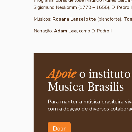
Programa: obras de José Maurício Nunes Garcia
Sigismund Neukomm (1778 – 1858), D. Pedro I
Músicos:
Rosana Lanzelotte
(pianoforte),
Tom
Narração:
Adam Lee
, como D. Pedro I
Apoie
o instituto
Musica Brasilis
Para manter a música brasileira viv
com a doação de diversos colaborad
Doar