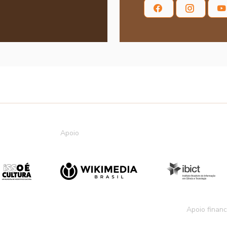
Apoio
Apoio financ