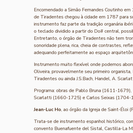
Encomendado a Simão Fernandes Coutinho em 17
de Tiradentes chegou à cidade em 1787 para su
instrumento faz parte da tradição organária ibé
o teclado dividido a partir do Do# central, pos
Entretanto, o órgão de Tiradentes não tem tr
sonoridade plena, rica, cheia de contrastes, refle
adequando perfeitamente ao espaço arquitetôni
Instrumento muito flexível onde podemos abord
Oliveira, provavelmente seu primeiro organista,
Tiradentes ou ainda J.S.Bach, Handel, A. Scarlat
Programa: obras de Pablo Bruna (1611-1679),
Scarlatti (1660-1725) e Carlos Seixas (1704-
Jean-Luc Ho
, ao órgão da Igreja de Saint-Éloi (
Trata-se de instrumento espanhol histórico, c
convento Buenafuente del Sistal, Castilla-La M