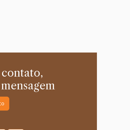
 contato,
 mensagem
to