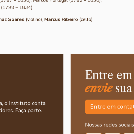
 (1767 – 1830), Marcos Portugal (1762 – 1830),
 (1798 – 1834).
az Soares
(violino),
Marcus Ribeiro
(cello)
Entre em
envie
sua
a, o Instituto conta
Entre em conta
ores. Faça parte.
Nossas redes sociais