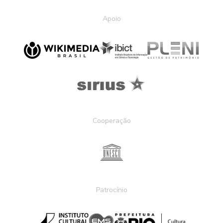
Apoio
Cooperação
Patrocínio