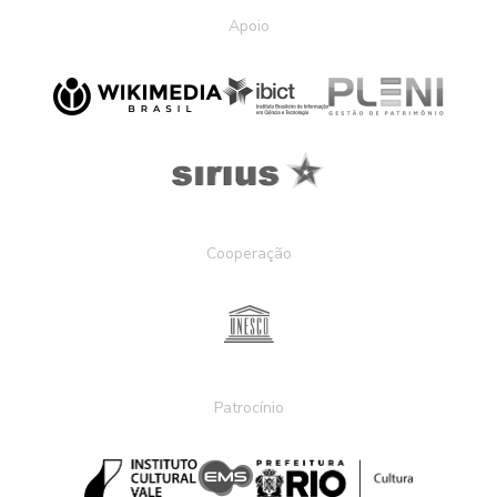
Apoio
Cooperação
Patrocínio