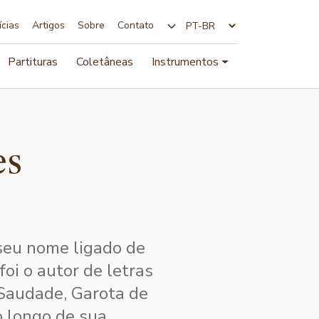
ícias
Artigos
Sobre
Contato
Alterar idioma
Partituras
Coletâneas
Instrumentos
es
seu nome ligado de
foi o autor de letras
 Saudade, Garota de
o longo de sua