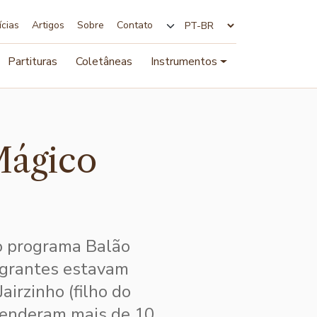
ícias
Artigos
Sobre
Contato
Alterar idioma
Partituras
Coletâneas
Instrumentos
Mágico
no programa Balão
egrantes estavam
airzinho (filho do
 venderam mais de 10