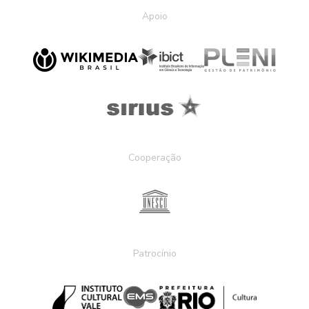
Apoio
Cooperação
Patrocínio