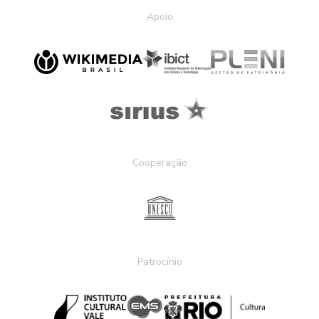
Apoio
Cooperação
Patrocínio