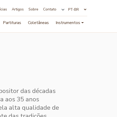
ícias
Artigos
Sobre
Contato
Alterar idioma
Partituras
Coletâneas
Instrumentos
positor das décadas
a aos 35 anos
la alta qualidade de
te das tradições