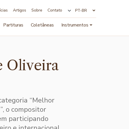
ícias
Artigos
Sobre
Contato
Alterar idioma
Partituras
Coletâneas
Instrumentos
 Oliveira
categoria “Melhor
, o compositor
vem participando
eiro e internacional