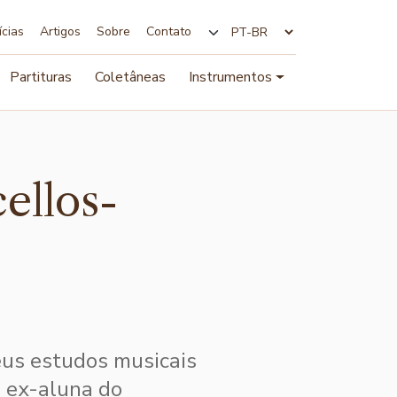
ícias
Artigos
Sobre
Contato
Alterar idioma
Partituras
Coletâneas
Instrumentos
ellos-
eus estudos musicais
o, ex-aluna do