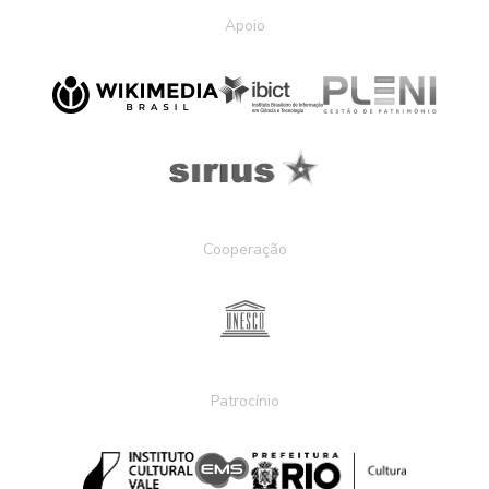
Apoio
Cooperação
Patrocínio