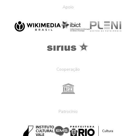
Apoio
Cooperação
Patrocínio