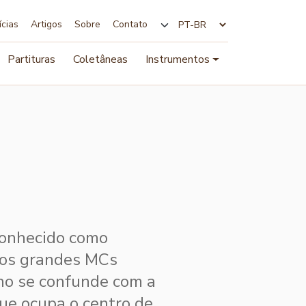
ícias
Artigos
Sobre
Contato
Alterar idioma
Partituras
Coletâneas
Instrumentos
conhecido como
dos grandes MCs
nho se confunde com a
que ocupa o centro de