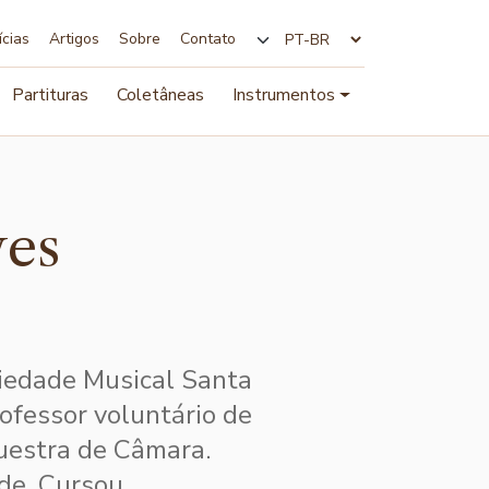
ícias
Artigos
Sobre
Contato
Alterar idioma
Partituras
Coletâneas
Instrumentos
ves
ciedade Musical Santa
ofessor voluntário de
questra de Câmara.
de. Cursou