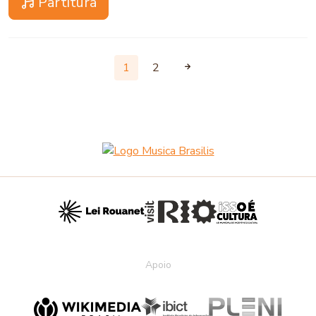
Partitura
1
2
Apoio