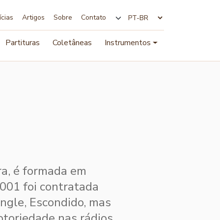
ícias
Artigos
Sobre
Contato
Alterar idioma
Partituras
Coletâneas
Instrumentos
ra, é formada em
001 foi contratada
ingle, Escondido, mas
toriedade nas rádios.