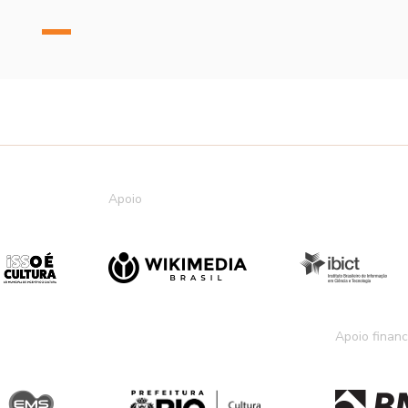
Apoio
Apoio financ