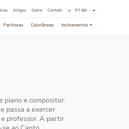
ícias
Artigos
Sobre
Contato
Alterar idioma
Partituras
Coletâneas
Instrumentos
e piano e compositor.
e passa a exercer
e professor. A partir
-se ao Canto