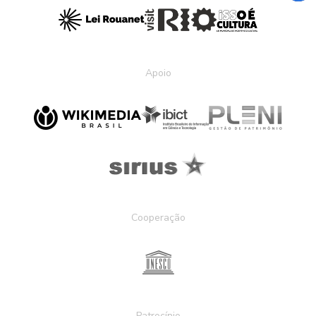
Apoio
Cooperação
Patrocínio