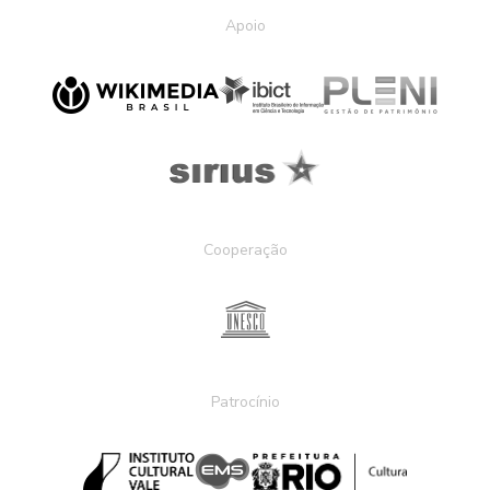
Apoio
Cooperação
Patrocínio