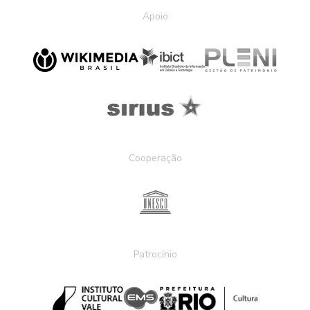
Apoio
Cooperação
Patrocínio