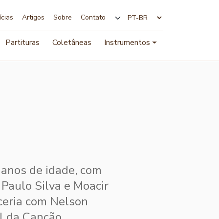
ícias
Artigos
Sobre
Contato
Alterar idioma
Partituras
Coletâneas
Instrumentos
 anos de idade, com
Paulo Silva e Moacir
ceria com Nelson
l da Canção.