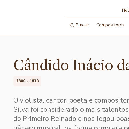
Not
Buscar
Compositores
Cândido Inácio da
1800 - 1838
O violista, cantor, poeta e composito
Silva foi considerado o mais talento
do Primeiro Reinado e nos legou bo
gênero musical, na forma como era p