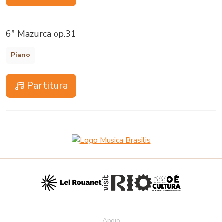
6ª Mazurca op.31
Piano
Partitura
Apoio