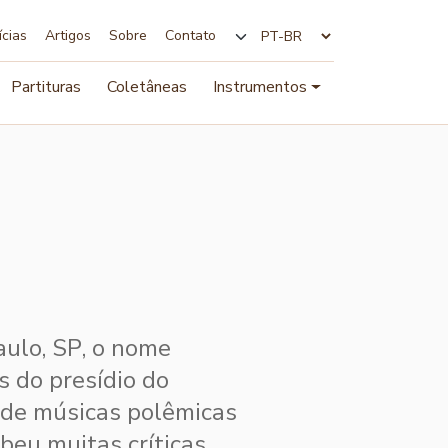
ícias
Artigos
Sobre
Contato
Alterar idioma
Partituras
Coletâneas
Instrumentos
aulo, SP, o nome
s do presídio do
 de músicas polêmicas
beu muitas críticas.