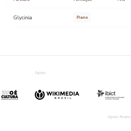
Glycinia
Piano
Apoio
Apoio financ