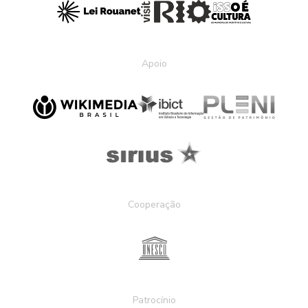
Apoio
Cooperação
Patrocínio